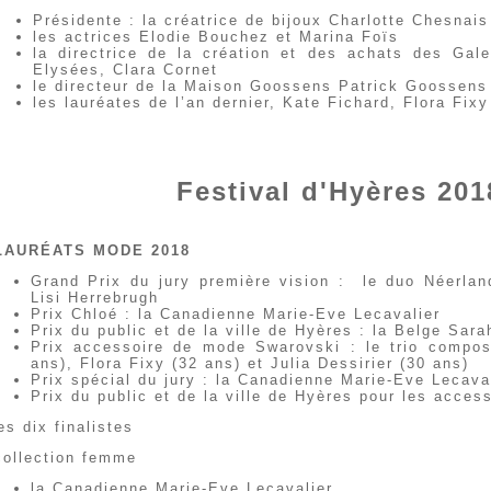
Présidente : la créatrice de bijoux Charlotte Chesnais
les actrices Elodie Bouchez et Marina Foïs
la directrice de la création et des achats des Gal
Elysées, Clara Cornet
le directeur de la Maison Goossens Patrick Goossens
les lauréates de l’an dernier, Kate Fichard, Flora Fixy 
Festival d'Hyères 201
LAURÉATS MODE 2018
Grand Prix du jury première vision : le duo Néerla
Lisi Herrebrugh
Prix Chloé : la Canadienne Marie-Eve Lecavalier
Prix du public et de la ville de Hyères : la Belge Sara
Prix accessoire de mode Swarovski : le trio compos
ans), Flora Fixy (32 ans) et Julia Dessirier (30 ans)
Prix spécial du jury : la Canadienne Marie-Eve Lecava
Prix du public et de la ville de Hyères pour les acces
es dix finalistes
ollection femme
la Canadienne Marie-Eve Lecavalier