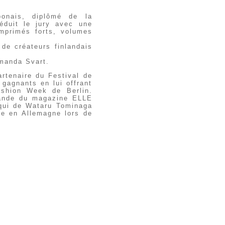
onais, diplômé de la
éduit le jury avec une
mprimés forts, volumes
de créateurs finlandais
 Amanda Svart.
rtenaire du Festival de
 gagnants en lui offrant
ashion Week de Berlin.
emande du magazine ELLE
 qui de Wataru Tominaga
ne en Allemagne lors de