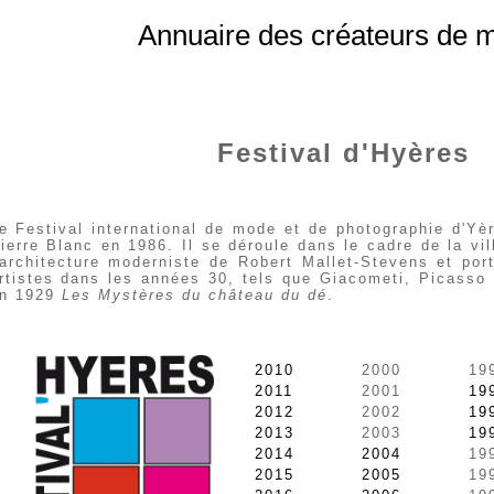
Annuaire des créateurs de 
Festival d'Hyères
e Festival international de mode et de photographie d'Yè
ierre Blanc en 1986. Il se déroule dans le cadre de la vi
'architecture moderniste de Robert Mallet-Stevens et po
rtistes dans les années 30, tels que Giacometi, Picasso
n 1929
Les Mystères du château du dé
.
2010
2000
19
2011
2001
19
2012
2002
19
2013
2003
19
2014
2004
19
2015
2005
19