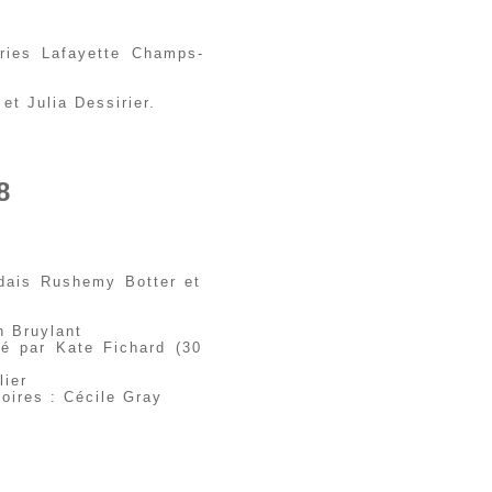
eries Lafayette Champs-
et Julia Dessirier.
8
ndais Rushemy Botter et
h Bruylant
é par Kate Fichard (30
lier
soires : Cécile Gray