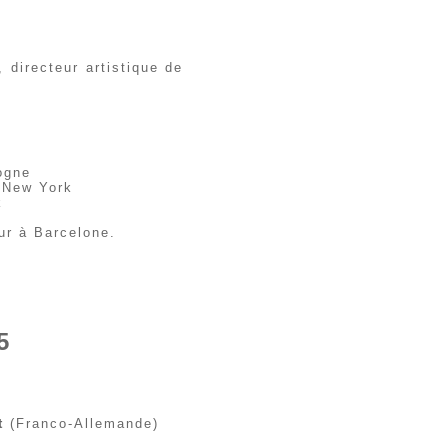
 directeur artistique de
ogne
 New York
k
eur à Barcelone.
5
t
(Franco-Allemande)