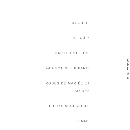
ACCUEIL
DE A À Z
HAUTE COUTURE
L
P
FASHION WEEK PARIS
l
a
e
ROBES DE MARIÉE ET
SOIRÉE
LE LUXE ACCESSIBLE
FEMME