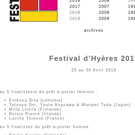
2016
2006
19
2017
2007
19
2018
2008
19
2019
2009
19
archives
Festival d'Hyères 201
25 au 30 Avril 2019
es 5 finalistesle du prêt-à-porter féminin :
Enikova Dita (Lettonie)
Tetsuya Doi, Youta Anazawa & Manami Toda (Japon)
Milla Lintilä (Finlande)
Roisin Pierce (Irlande)
Lucille Thievre (France)
es 5 finalistes du prêt-à-porter homme