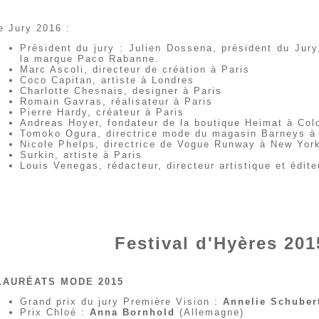
e Jury 2016 :
Président du jury : Julien Dossena, président du Jury,
la marque Paco Rabanne.
Marc Ascoli, directeur de création à Paris
Coco Capitan, artiste à Londres
Charlotte Chesnais, designer à Paris
Romain Gavras, réalisateur à Paris
Pierre Hardy, créateur à Paris
Andreas Hoyer, fondateur de la boutique Heimat à Col
Tomoko Ogura, directrice mode du magasin Barneys à
Nicole Phelps, directrice de Vogue Runway à New Yor
Surkin, artiste à Paris
Louis Venegas, rédacteur, directeur artistique et édit
Festival d'Hyères 201
LAURÉATS MODE 2015
Grand prix du jury Première Vision :
Annelie Schuber
Prix Chloé :
Anna Bornhold
(Allemagne)