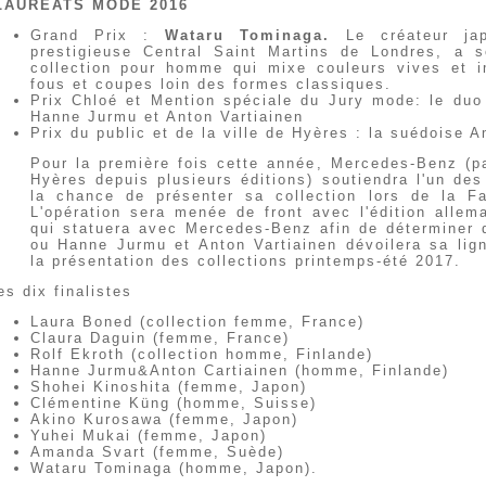
LAURÉATS MODE 2016
Grand Prix :
Wataru Tominaga.
Le créateur jap
prestigieuse Central Saint Martins de Londres, a s
collection pour homme qui mixe couleurs vives et i
fous et coupes loin des formes classiques.
Prix Chloé et Mention spéciale du Jury mode: le duo 
Hanne Jurmu et Anton Vartiainen
Prix du public et de la ville de Hyères : la suédoise
Pour la première fois cette année, Mercedes-Benz (pa
Hyères depuis plusieurs éditions) soutiendra l'un des
la chance de présenter sa collection lors de la F
L'opération sera menée de front avec l'édition all
qui statuera avec Mercedes-Benz afin de déterminer
ou Hanne Jurmu et Anton Vartiainen dévoilera sa lig
la présentation des collections printemps-été 2017.
es dix finalistes
Laura Boned (collection femme, France)
Claura Daguin (femme, France)
Rolf Ekroth (collection homme, Finlande)
Hanne Jurmu&Anton Cartiainen (homme, Finlande)
Shohei Kinoshita (femme, Japon)
Clémentine Küng (homme, Suisse)
Akino Kurosawa (femme, Japon)
Yuhei Mukai (femme, Japon)
Amanda Svart (femme, Suède)
Wataru Tominaga (homme, Japon).