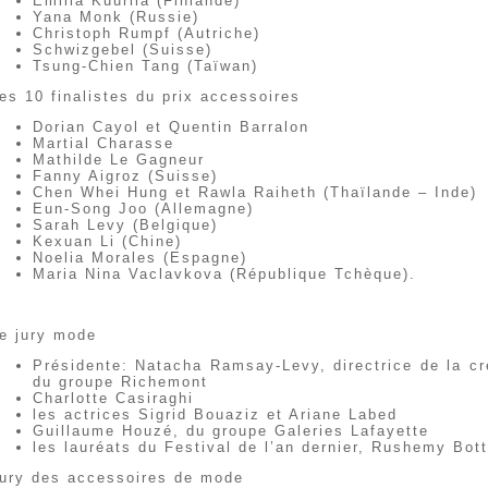
Emilia Kuurila (Finlande)
Yana Monk (Russie)
Christoph Rumpf (Autriche)
Schwizgebel (Suisse)
Tsung-Chien Tang (Taïwan)
es 10 finalistes du prix accessoires
Dorian Cayol et Quentin Barralon
Martial Charasse
Mathilde Le Gagneur
Fanny Aigroz (Suisse)
Chen Whei Hung et Rawla Raiheth (Thaïlande – Inde)
Eun-Song Joo (Allemagne)
Sarah Levy (Belgique)
Kexuan Li (Chine)
Noelia Morales (Espagne)
Maria Nina Vaclavkova (République Tchèque).
e jury mode
Présidente: Natacha Ramsay-Levy, directrice de la c
du groupe Richemont
Charlotte Casiraghi
les actrices Sigrid Bouaziz et Ariane Labed
Guillaume Houzé, du groupe Galeries Lafayette
les lauréats du Festival de l’an dernier, Rushemy Bott
ury des accessoires de mode