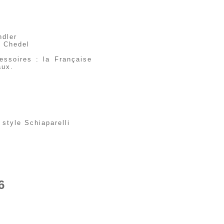
ndler
a Chedel
essoires : la Française
aux.
style Schiaparelli
6