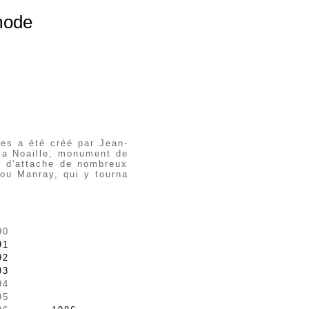
mode
res a été créé par Jean-
lla Noaille, monument de
rt d'attache de nombreux
 ou Manray, qui y tourna
90
91
92
93
94
95