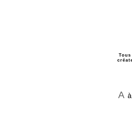
Tous
créat
A