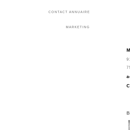
CONTACT ANNUAIRE
MARKETING
M
9
7
a
C
B